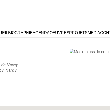
UEIL
BIOGRAPHIE
AGENDA
OEUVRES
PROJETS
MEDIA
CON
e de Nancy
cy, Nancy
e
iCalendar
Office 365