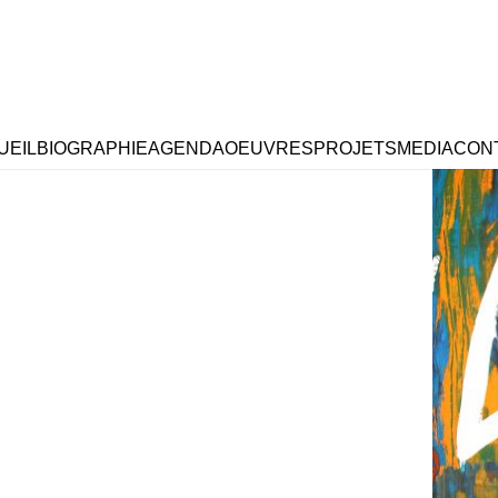
Ù
Gennevilliers, Auditorium Edgar-Varèse
13 Rue Louis Calmel, , Gennevilliers, 92230
UEIL
BIOGRAPHIE
AGENDA
OEUVRES
PROJETS
MEDIA
CON
iCalendar
Office 365