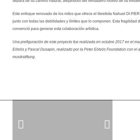
separa de su camino natural, alejándolo del verdadero motivo de su exist
Este enfoque renovado de los mitos que ofrece el libretista Nahuel DI PIE
junto con todas las debilidades y límites que lo componen. Esta fragilidad
convenció para generar esta colaboración artística.
Una prefiguración de este proyecto fue realizada en octubre 2017 en el mar
Eötvös y Pascal Dusapin, realizado por la Peter Eötvös Foundation con el
musikstiftung.