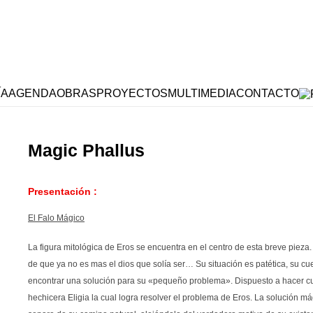
ÍA
AGENDA
OBRAS
PROYECTOS
MULTIMEDIA
CONTACTO
Magic Phallus
Presentación :
El Falo Mágico
La figura mitológica de Eros se encuentra en el centro de esta breve piez
de que ya no es mas el dios que solía ser… Su situación es patética, su cu
encontrar una solución para su «pequeño problema». Dispuesto a hacer cual
hechicera Eligia la cual logra resolver el problema de Eros. La solución má