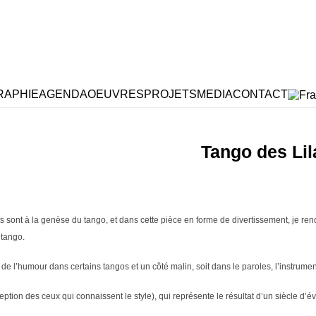
RAPHIE
AGENDA
OEUVRES
PROJETS
MEDIA
CONTACT
Tango des Li
s sont à la genèse du tango, et dans cette pièce en forme de divertissement, je r
 tango.
a de l’humour dans certains tangos et un côté malin, soit dans le paroles, l’instrume
eption des ceux qui connaissent le style), qui représente le résultat d’un siècle d’év