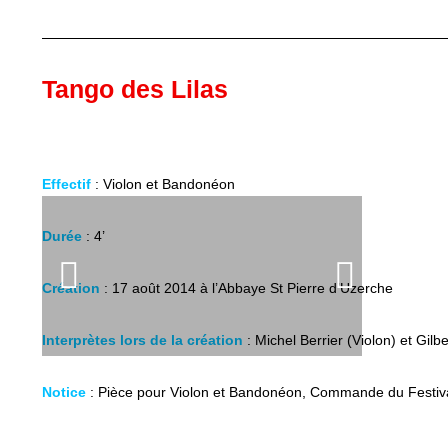
Tango des Lilas
Effectif
: Violon et Bandonéon
Durée
: 4’
Création
: 17 août 2014 à l’Abbaye St Pierre d’Uzerche
Interprètes lors de la création
: Michel Berrier (Violon) et Gil
Notice
: Pièce pour Violon et Bandonéon, Commande du Festi